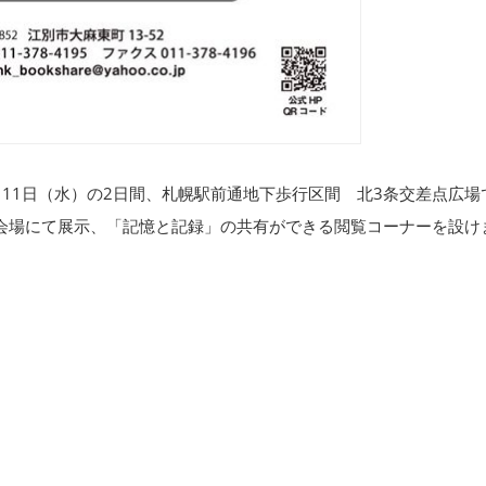
）、11日（水）の2日間、札幌駅前通地下歩行区間 北3条交差点広場
の3.11」会場にて展示、「記憶と記録」の共有ができる閲覧コーナーを設