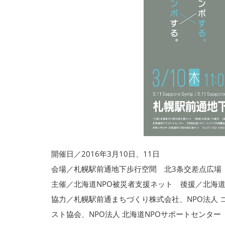
開催日／2016年3月10日、11日
会場／札幌駅前通地下歩行空間 北3条交差点広場
主催／北海道NPO被災者支援ネット 後援／北
協力／札幌駅前通まちづくり株式会社、NPO法人 
スト協会、NPO法人 北海道NPOサポートセンター