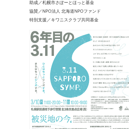
助成／札幌市さぽーとほっと基金
協賛／NPO法人 北海道NPOファンド
特別支援／キワニスクラブ共同基金