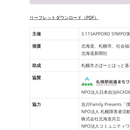
リーフレットダウンロード（PDF）
主催
3.11SAPPORO SYMP
後援
北海道、札幌市、社会福
北海道新聞社
助成
札幌市さぽーとほっと基
協賛
NPO法人日本自治ACA
協力
吉川Family Presents
NPO法人 札幌障害者活
株式会社北海道共立
NPO法人コミュニティ